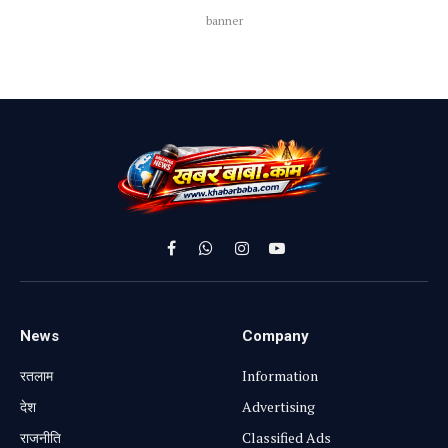
banner
Facebook
WhatsApp
Instagram
YouTube
News
Company
रतलाम
Information
⁠देश
Advertising
राजनीति
Classified Ads