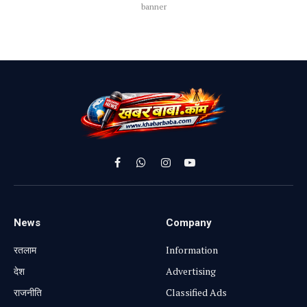
banner
Facebook
WhatsApp
Instagram
YouTube
News
Company
रतलाम
Information
⁠देश
Advertising
राजनीति
Classified Ads