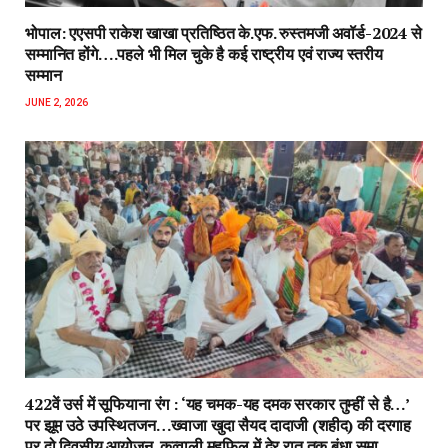
भोपाल: एएसपी राकेश‌ खाखा प्रतिष्ठित के.एफ. रुस्तमजी अवॉर्ड-2024 से
सम्मानित होंगे….पहले भी मिल चुके है कई राष्ट्रीय एवं राज्य स्तरीय
सम्मान
JUNE 2, 2026
422वें उर्स में सूफियाना रंग : ‘यह चमक-यह दमक सरकार तुम्हीं से है…’
पर झूम उठे उपस्थितजन…ख्वाजा खुदा सैयद दादाजी (शहीद) की दरगाह
पर दो दिवसीय आयोजन, कव्वाली महफिल में देर रात तक बंधा समा