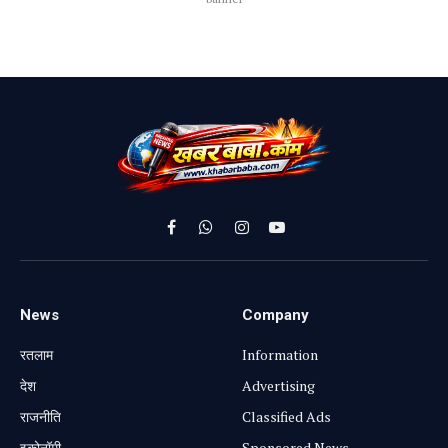
Facebook
WhatsApp
Instagram
YouTube
News
Company
रतलाम
Information
⁠देश
Advertising
राजनीति
Classified Ads
⁠इकोनॉमी
Sponsored News