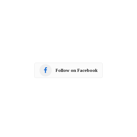
Follow on Facebook
Facebook
Twitter
Pinterest
LinkedIn
Tumblr
Email
PREVIOUS ARTICLE
NEXT ARTICLE
भोपाल: प्रदेश में बड़ा प्रशासनिक
प्रधानमंत्री नरेन्द्र मोदी के जन्मदिवस