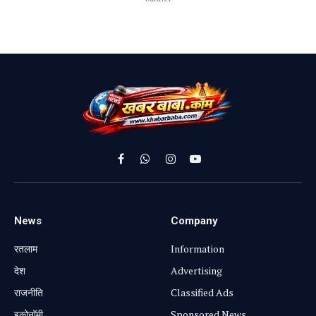
Facebook
WhatsApp
Instagram
YouTube
News
Company
रतलाम
Information
⁠देश
Advertising
राजनीति
Classified Ads
⁠इकोनॉमी
Sponsored News