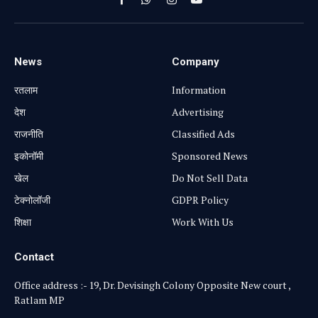
Facebook
WhatsApp
Instagram
YouTube
News
Company
रतलाम
Information
⁠देश
Advertising
राजनीति
Classified Ads
⁠इकोनॉमी
Sponsored News
खेल
Do Not Sell Data
टेक्नोलॉजी
GDPR Policy
शिक्षा
Work With Us
Contact
Office address :- 19, Dr. Devisingh Colony Opposite New court ,
Ratlam MP