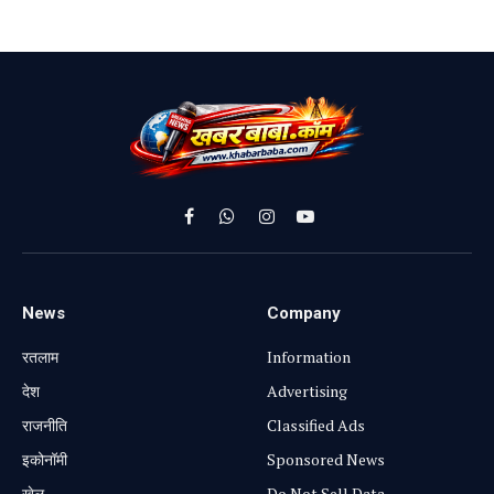
Facebook
WhatsApp
Instagram
YouTube
News
Company
रतलाम
Information
⁠देश
Advertising
राजनीति
Classified Ads
⁠इकोनॉमी
Sponsored News
खेल
Do Not Sell Data