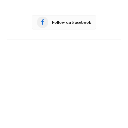
Follow on Facebook
Facebook
Twitter
Pinterest
LinkedIn
Tumblr
Email
PREVIOUS ARTICLE
NEXT ARTICLE
सूदखोरी की शिकायत पर औद्योगिक
भानपुरा पीठाधीश्वर शंकराचार्य स्वामी
क्षेत्र पुलिस ने 11 लोगों के खिलाफ
दिव्यानंद तीर्थ का देवलोकगमन
किया प्रकरण दर्ज
,अनुयायियों में शोक की लहर
Samagra