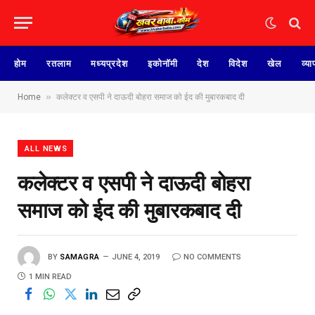
होम
रतलाम
मध्यप्रदेश
इकोनॉमी
देश
विदेश
खेल
व्या
»
Home
कलेक्टर व एसपी ने दाऊदी बोहरा समाज को ईद की मुबारकबाद दी
ALL NEWS
कलेक्टर व एसपी ने दाऊदी बोहरा
समाज को ईद की मुबारकबाद दी
BY
SAMAGRA
JUNE 4, 2019
NO COMMENTS
1 MIN READ