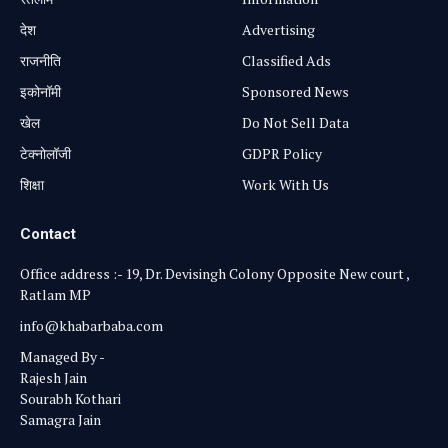
⁠देश
Advertising
राजनीति
Classified Ads
⁠इकोनॉमी
Sponsored News
खेल
Do Not Sell Data
टेक्नोलॉजी
GDPR Policy
शिक्षा
Work With Us
Contact
Office address :- 19, Dr. Devisingh Colony Opposite New court ,
Ratlam MP
info@khabarbaba.com
Managed By -
Rajesh Jain
Sourabh Kothari
Samagra Jain