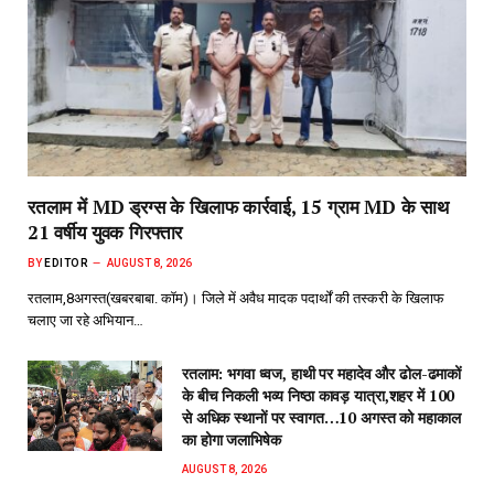
रतलाम में MD ड्रग्स के खिलाफ कार्रवाई, 15 ग्राम MD के साथ
21 वर्षीय युवक गिरफ्तार
BY
EDITOR
AUGUST 8, 2026
रतलाम,8अगस्त(खबरबाबा. कॉम)। जिले में अवैध मादक पदार्थों की तस्करी के खिलाफ
चलाए जा रहे अभियान…
रतलाम: भगवा ध्वज, हाथी पर महादेव और ढोल-ढमाकों
के बीच निकली भव्य निष्ठा कावड़ यात्रा,शहर में 100
से अधिक स्थानों पर स्वागत…10 अगस्त को महाकाल
का होगा जलाभिषेक
AUGUST 8, 2026