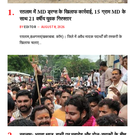
रतलाम में MD ड्रग्स के खिलाफ कार्रवाई, 15 ग्राम MD के
साथ 21 वर्षीय युवक गिरफ्तार
BY
EDITOR
AUGUST 8, 2026
रतलाम,8अगस्त(खबरबाबा. कॉम)। जिले में अवैध मादक पदार्थों की तस्करी के
खिलाफ चलाए…
रतलाम: भगवा ध्वज, हाथी पर महादेव और ढोल-ढमाकों के बीच