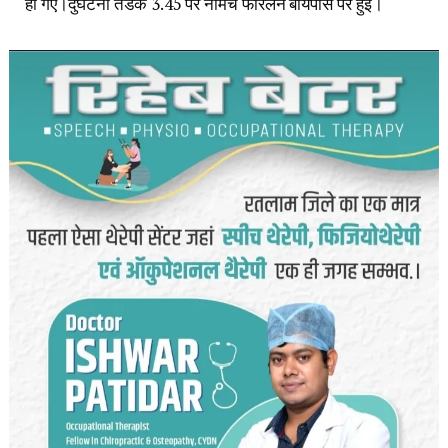
हो गए।दुर्घटना तडके 3.45 पर नीमच फोरलेन बायपास पर हुई।