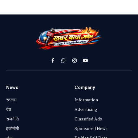
Facebook
WhatsApp
Instagram
YouTube
News
Company
रतलाम
Information
⁠देश
Advertising
राजनीति
Classified Ads
⁠इकोनॉमी
Sponsored News
खेल
Do Not Sell Data