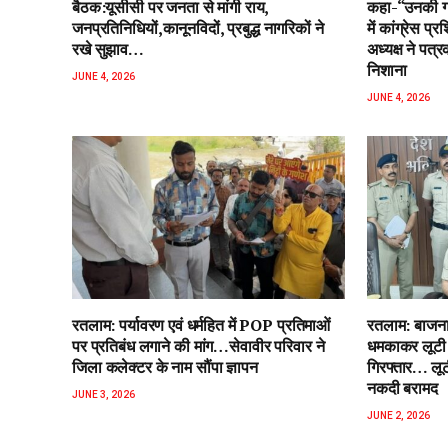
बैठक:यूसीसी पर जनता से मांगी राय,
कहा-“उनकी गा
जनप्रतिनिधियों,कानूनविदों, प्रबुद्ध नागरिकों ने
में कांग्रेस प्र
रखे सुझाव…
अध्यक्ष ने पत्र
निशाना
JUNE 4, 2026
JUNE 4, 2026
रतलाम: पर्यावरण एवं धर्महित में POP प्रतिमाओं
रतलाम: बाजना 
पर प्रतिबंध लगाने की मांग…सेवावीर परिवार ने
धमकाकर लूटी 
जिला कलेक्टर के नाम सौंपा ज्ञापन
गिरफ्तार… लू
नकदी बरामद
JUNE 3, 2026
JUNE 2, 2026