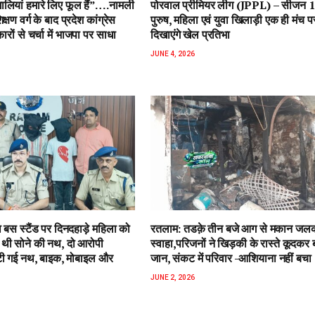
लियां हमारे लिए फूल हैं”….नामली
पोरवाल प्रीमियर लीग (JPPL) – सीजन
शिक्षण वर्ग के बाद प्रदेश कांग्रेस
पुरुष, महिला एवं युवा खिलाड़ी एक ही मंच प
कारों से चर्चा में भाजपा पर साधा
दिखाएंगे खेल प्रतिभा
JUNE 4, 2026
बस स्टैंड पर दिनदहाड़े महिला को
रतलाम: तडक़े तीन बजे आग से मकान जल
थी सोने की नथ, दो आरोपी
स्वाहा,परिजनों ने खिड़की के रास्ते कूदकर
टी गई नथ, बाइक, मोबाइल और
जान, संकट में परिवार -आशियाना नहीं बचा
JUNE 2, 2026