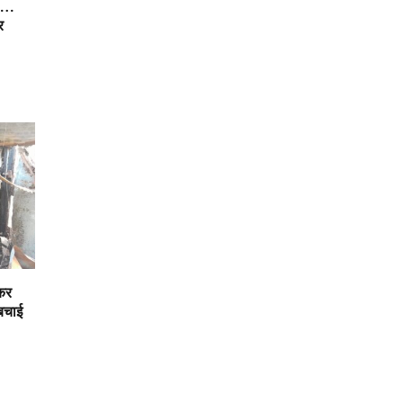
 1…
र
कर
 बचाई