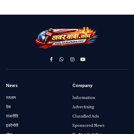
Facebook
WhatsApp
Instagram
YouTube
News
Company
रतलाम
Information
⁠देश
Advertising
राजनीति
Classified Ads
⁠इकोनॉमी
Sponsored News