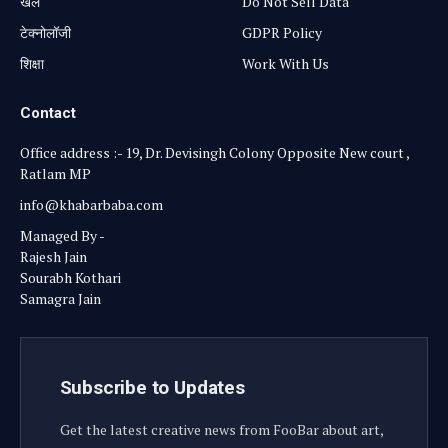
खेल
Do Not Sell Data
टेक्नोलॉजी
GDPR Policy
शिक्षा
Work With Us
Contact
Office address :- 19, Dr. Devisingh Colony Opposite New court ,
Ratlam MP
info@khabarbaba.com
Managed By -
Rajesh Jain
Sourabh Kothari
Samagra Jain
Subscribe to Updates
Get the latest creative news from FooBar about art,