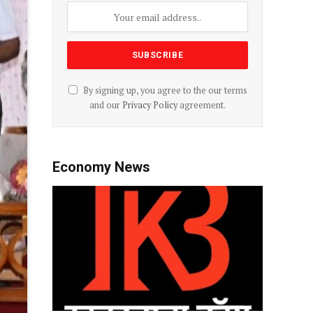
By signing up, you agree to the our terms
and our
Privacy Policy
agreement.
Economy News