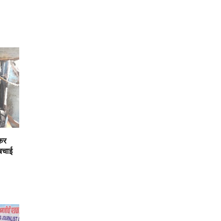
कर
 बचाई