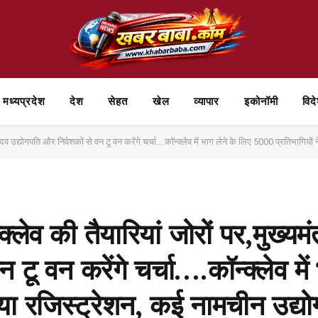
मध्यप्रदेश
देश
सेहत
खेल
व्यापार
⁠इकोनॉमी
विद
यादव उद्योगपति और निवेशकों से वन टू वन करेंगे चर्चा….कॉन्क्लेव में भाग लेने के लिए 5000 प्रतिभागि
लेव की तैयारियां जोरों पर,मुख्यमं
टू वन करेंगे चर्चा….कॉन्क्लेव में
या रजिस्ट्रेशन, कई नामचीन उद्यो