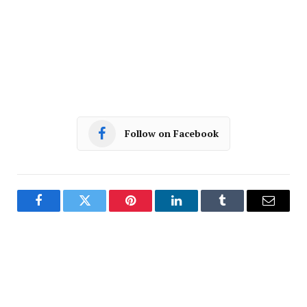
Follow on Facebook
Facebook
Twitter
Pinterest
LinkedIn
Tumblr
Email
PREVIOUS ARTICLE
NEXT ARTICLE
रतलाम में होने वाली रीजनल राइज
रतलाम:20 लाख रुपए की एमडी ड्रग्स
कॉन्क्लेव कौशल विकास, रोजगार सृजन
पकड़ाने का मामला- रतलाम पुलिस ने
और उद्योगों का विकास करेगा, प्रेस
सुनील सूर्या को उदयपुर से किया