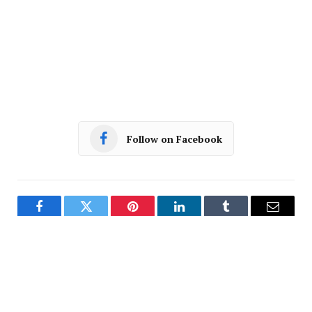
Follow on Facebook
Facebook
Twitter
Pinterest
LinkedIn
Tumblr
Email
PREVIOUS ARTICLE
NEXT ARTICLE
रतलाम में भी आयकर विभाग की
रतलाम: निर्मला कान्वेंट में हुई
कार्रवाई- शहर के एक कर सलाहकार के
इनवेस्टीचर सेरेमनी -हैड बॉय, हैड गर्ल,