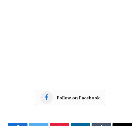
Follow on Facebook
Facebook
Twitter
Pinterest
LinkedIn
Tumblr
Email