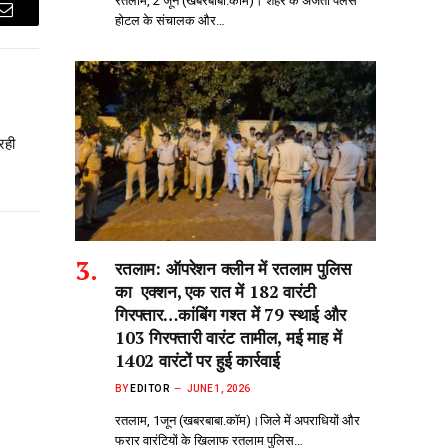
रतलाम, 2 जून (खबरबाबा.कॉम)। शहर के अजंता पैलेस
होटल के संचालक और…
Email
रही
रतलाम: ऑपरेशन क्लीन‌ में रतलाम पुलिस
का एक्शन, एक रात में 182 वारंटी
गिरफ्तार…कांबिंग गश्त में 79 स्थाई और
103 गिरफ्तारी वारंट तामील, मई माह में
1402 वारंटों पर हुई कार्रवाई
BY
EDITOR
JUNE 1, 2026
रतलाम, 1जून (खबरबाबा.कॉम)।जिले में अपराधियों और
फरार वारंटियों के खिलाफ रतलाम पुलिस…