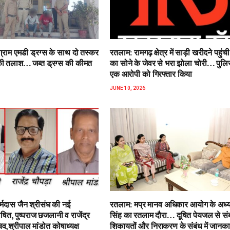
राम एमडी ड्रग्स के साथ दो तस्कर
रतलाम: रामगढ़ क्षेत्र में साड़ी खरीदने पहुंच
की तलाश… जब्त ड्रग्स की कीमत
का सोने के जेवर से भरा झोला चोरी… पुलि
एक आरोपी को गिरफ्तार किया
JUNE 10, 2026
र्मदास जैन श्रीसंघ की नई
रतलाम: मप्र मानव अधिकार आयोग के अध्यक
षित, पुष्पराज छजलानी व राजेंद्र
सिंह का रतलाम दौरा… दूषित पेयजल से‌ सं
व,श्रीपाल मांडोत कोषाध्यक्ष
शिकायतों और निराकरण के संबंध में जानका