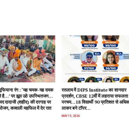
ें सूफियाना रंग : ‘यह चमक-यह दमक
रतलाम में DIPS Institute का शानदार
 से है…’ पर झूम उठे उपस्थितजन…
प्रदर्शन, CBSE 12वीं में लहराया सफलता
ैयद दादाजी (शहीद) की दरगाह पर
परचम…18 विद्यार्थी 90 प्रतिशत से अधि
जन, कव्वाली महफिल में देर रात
लाकर बने टॉपर…
MAY 19, 2026