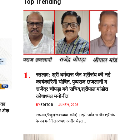
Top Trending
रतलाम: श्री धर्मदास जैन श्रीसंघ की नई
कार्यकारिणी घोषित, पुष्पराज छजलानी व
राजेंद्र चौपड़ा बने सचिव,श्रीपाल मांडोत
कोषाध्यक्ष मनोनीत
 का
BY
EDITOR
JUNE 9, 2026
क अंक
रतलाम,9जून(खबरबाबा. कॉम)। श्री धर्मदास जैन श्रीसंघ
के नव मनोनीत अध्यक्ष अजीत मेहता…