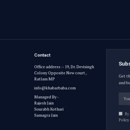
Contact
Subs
Office address :- 19, Dr. Devisingh
Colony Opposite New court ,
Get th
Ratlam MP
and bu
info@khabarbaba.com
Managed By -
Rajesh Jain
Sourabh Kothari
By 
Samagra Jain
Policy