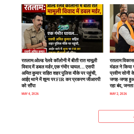
रतलाम:ओल्ड रेलवे कॉलोनी में बीती रात मामूली
रतलाम विकास 
विवाद में डबल मर्डर,एक गंभीर घायल… एसपी
मंडल ने किया 
अमित कुमार सहित शहर पुलिस मौके पर पहुंची,
प्रवीण सोनी के
आईए थाने में शून्य पर FIR कर प्रकरण जीआरपी
जगह-जगह हुआ 
को सौंपा
रहा बंद, जनता 
MAY 4, 2026
MAY 2, 2026