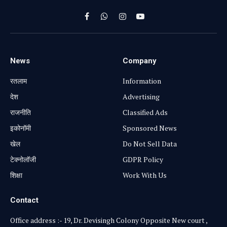
Facebook
WhatsApp
Instagram
YouTube
News
Company
रतलाम
Information
⁠देश
Advertising
राजनीति
Classified Ads
⁠इकोनॉमी
Sponsored News
खेल
Do Not Sell Data
टेक्नोलॉजी
GDPR Policy
शिक्षा
Work With Us
Contact
Office address :- 19, Dr. Devisingh Colony Opposite New court ,