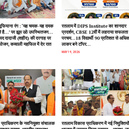
ें सूफियाना रंग : ‘यह चमक-यह दमक
रतलाम में DIPS Institute का शानदार
 से है…’ पर झूम उठे उपस्थितजन…
प्रदर्शन, CBSE 12वीं में लहराया सफलता
ैयद दादाजी (शहीद) की दरगाह पर
परचम…18 विद्यार्थी 90 प्रतिशत से अधि
जन, कव्वाली महफिल में देर रात
लाकर बने टॉपर…
MAY 19, 2026
प्राधिकरण के नवनियुक्त संचालक
रतलाम विकास प्राधिकरण में नई नियुक्तियो