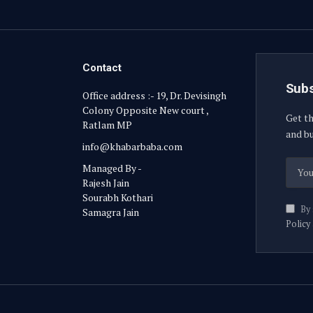
Contact
Subs
Office address :- 19, Dr. Devisingh
Colony Opposite New court ,
Get th
Ratlam MP
and bu
info@khabarbaba.com
Managed By -
Rajesh Jain
Sourabh Kothari
By 
Samagra Jain
Policy