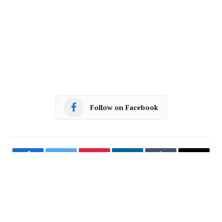
Follow on Facebook
Facebook
Twitter
Pinterest
LinkedIn
Tumblr
Email
PREVIOUS ARTICLE
NEXT ARTICLE
रतलाम: जिले में बारिश का दौर जारी,
रतलाम: त्यौहार पर दूध के दामों में फिर
सैलाना में सबसे अधिक अब तक कुल 34
आएगा उबाल, दूध उत्पादकों ने की बैठक,