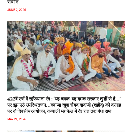
सम्मान
JUNE 2, 2026
422वें उर्स में सूफियाना रंग : ‘यह चमक-यह दमक सरकार तुम्हीं से है…’
पर झूम उठे उपस्थितजन…ख्वाजा खुदा सैयद दादाजी (शहीद) की दरगाह
पर दो दिवसीय आयोजन, कव्वाली महफिल में देर रात तक बंधा समा
MAY 21, 2026