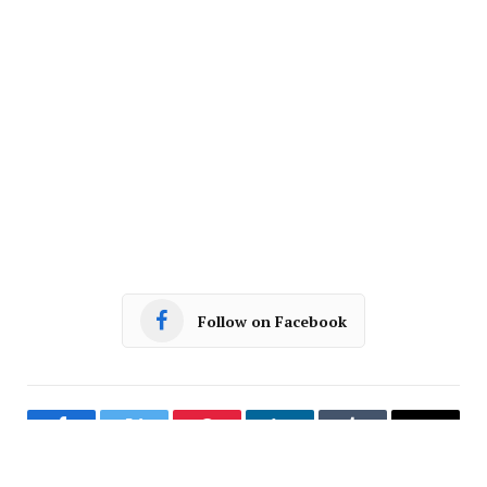
Follow on Facebook
Facebook
Twitter
Pinterest
LinkedIn
Tumblr
Email