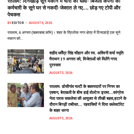
रतलाम: दिनदहाड़े सूने मकान में चोरों का धावा- बिजली कंपनी की
कर्मचारी के सूने घर से नकदी-जेवरात ले गए…. छोड़ गए टोपी और
पेचकस
BY
EDITOR
AUGUST 6, 2026
रतलाम, 6 अगस्त (खबरबाबा.कॉम)। शहर के त्रिलोक नगर क्षेत्र में दिनदहाड़े एक सूने
मकान को…
शहीद धर्मेंद्र सिंह चौहान और स्व. अश्विनी शर्मा स्मृति
मैराथन 19 अगस्त को, विजेताओं को मिलेंगे नगद
पुरस्कार
AUGUST 5, 2026
रतलाम: डोसीगांव मल्टी के बकायदारों पर निगम का
एक्शन, बेदखली के बीच हाई वोल्टेज ड्रामा…कांग्रेस
नेता पारस सकलेचा की आयुक्त से तीखी बहस,हटाने के
दौरान बिगड़ी तबीयत… रहवासियों ने दिया कलेक्टोरेट
के बाहर धरना
AUGUST 5, 2026