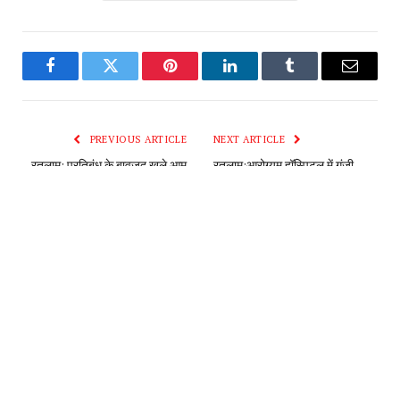
Facebook
Twitter
Pinterest
LinkedIn
Tumblr
Email
PREVIOUS ARTICLE
NEXT ARTICLE
रतलाम: प्रतिबंध के बावजूद खुले आम
रतलाम:आरोग्यम हॉस्पिटल में गूंजी
बिकी चायना डोर, अलग-अलग हादसों में
सफलता की तालियां-शहर के प्रसिद्ध
चायना डोर से चार घायल, गंभीर घायल
और वरिष्ठ चिकित्सक डा. तरुणेंद्र
युवक की डॉक्टर्स ने बचाई जान
मिश्र के डीएम कार्डियोलॉजी के लिए
चयन पर शुभकामना समारोह का
आयोजन
Editor