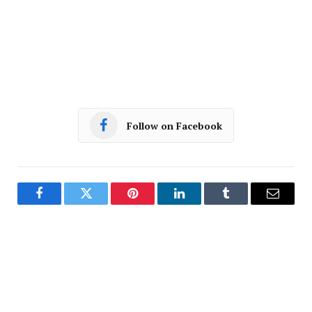
Follow on Facebook
Facebook
Twitter
Pinterest
LinkedIn
Tumblr
Email
PREVIOUS ARTICLE
NEXT ARTICLE
रतलाम: GST में कमी से देशभर में कम
भोपाल: 24 आईएएस अधिकारियों की
हो गईं कीमतें,लेकिन रतलामी नमकीन के
तबादला सूची जारी,12 जिलों के
दाम यथावत, ग्राहक पंचायत आज देगा
कलेक्टर बदले… कलेक्टर राजेश बाथम