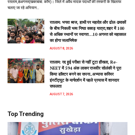
रतलाम,8अगस्त(खबरबाबा. कॉम)। जिले में अवैध मादक पदार्थों की तस्करी के खिलाफ
चलाए जा रहे अभियान…
रतलाम: भगवा ध्वज, हाथी पर महादेव और ढोल-ढमाकों
के बीच निकली भव्य निष्ठा कावड़ यात्रा,शहर में 100
से अधिक स्थानों पर स्वागत…10 अगस्त को महाकाल
का होगा जलाभिषेक
AUGUST 8, 2026
रतलाम: रद्द हुई परीक्षा से नहीं टूटा हौसला, Re-
NEET में 594 अंक लाकर राजवीर सोलंकी ने पूरा
किया डॉक्टर बनने का सपना..अभ्यास करियर
इंस्टीट्यूट के मार्गदर्शन में पहले प्रयास में शानदार
सफलता
AUGUST 7, 2026
Top Trending