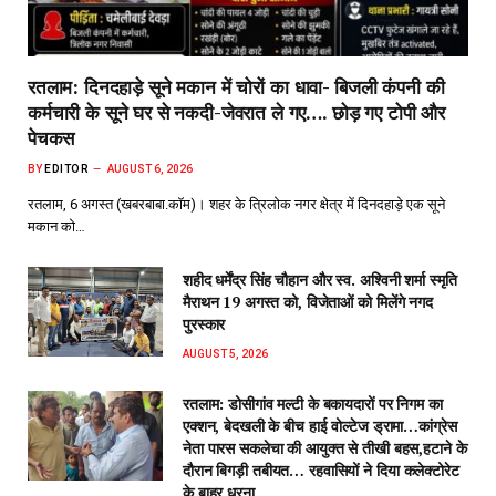
रतलाम: दिनदहाड़े सूने मकान में चोरों का धावा- बिजली कंपनी की
कर्मचारी के सूने घर से नकदी-जेवरात ले गए…. छोड़ गए टोपी और
पेचकस
BY
EDITOR
AUGUST 6, 2026
रतलाम, 6 अगस्त (खबरबाबा.कॉम)। शहर के त्रिलोक नगर क्षेत्र में दिनदहाड़े एक सूने
मकान को…
शहीद धर्मेंद्र सिंह चौहान और स्व. अश्विनी शर्मा स्मृति
मैराथन 19 अगस्त को, विजेताओं को मिलेंगे नगद
पुरस्कार
AUGUST 5, 2026
रतलाम: डोसीगांव मल्टी के बकायदारों पर निगम का
एक्शन, बेदखली के बीच हाई वोल्टेज ड्रामा…कांग्रेस
नेता पारस सकलेचा की आयुक्त से तीखी बहस,हटाने के
दौरान बिगड़ी तबीयत… रहवासियों ने दिया कलेक्टोरेट
के बाहर धरना