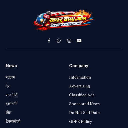
व भव्य आतिशबाजी के साथ आज होगा
रावण दहन,बरबड़ मेला परिसर में 31
फीट उंचे रावण का निर्माण
BY
EDITOR
OCTOBER 2, 2025
UPDATED:
OCTOBER 2, 2025
NO COMMENTS
1 MIN READ