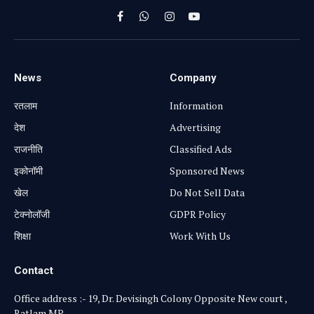
Facebook
WhatsApp
Instagram
YouTube
News
Company
रतलाम
Information
⁠देश
Advertising
राजनीति
Classified Ads
⁠इकोनॉमी
Sponsored News
खेल
Do Not Sell Data
टेक्नोलॉजी
GDPR Policy
शिक्षा
Work With Us
Contact
Office address :- 19, Dr. Devisingh Colony Opposite New court ,
Ratlam MP