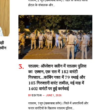
रतलाम, 2 जून (खबरबाबा.कॉम)। शहर के अजंता पैलेस
होटल के संचालक और…
बड़ी
 नवीन
रतलाम: ऑपरेशन क्लीन‌ में रतलाम पुलिस
का एक्शन, एक रात में 182 वारंटी
गिरफ्तार…कांबिंग गश्त में 79 स्थाई और
103 गिरफ्तारी वारंट तामील, मई माह में
1402 वारंटों पर हुई कार्रवाई
BY
EDITOR
JUNE 1, 2026
रतलाम, 1जून (खबरबाबा.कॉम)।जिले में अपराधियों और
फरार वारंटियों के खिलाफ रतलाम पुलिस…