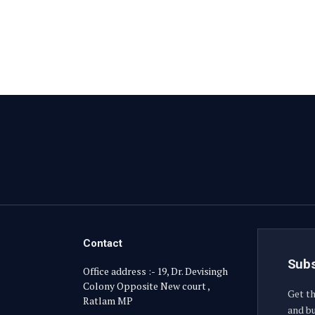
Contact
Subs
Office address :- 19, Dr. Devisingh
Colony Opposite New court ,
Get th
Ratlam MP
and bu