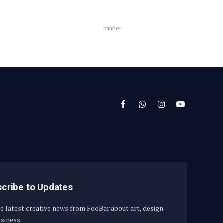
banner
Facebook
WhatsApp
Instagram
YouTube
cribe to Updates
e latest creative news from FooBar about art, design
siness.