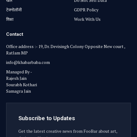
खेल
Do Not Sell Data
टेक्नोलॉजी
GDPR Policy
शिक्षा
Work With Us
Contact
Office address :- 19, Dr. Devisingh Colony Opposite New court ,
Ratlam MP
info@khabarbaba.com
Managed By -
Rajesh Jain
Sourabh Kothari
Samagra Jain
Subscribe to Updates
Get the latest creative news from FooBar about art,