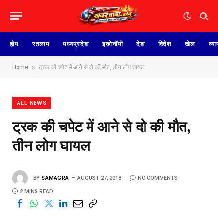
होम
रतलाम
मध्यप्रदेश
इकोनॉमी
देश
विदेश
खेल
व्या
»
Home
ट्रक की चपेट में आने से दो की मौत, तीन लोग घायल
ALL NEWS
ट्रक की चपेट में आने से दो की मौत,
तीन लोग घायल
BY
SAMAGRA
AUGUST 27, 2018
NO COMMENTS
2 MINS READ