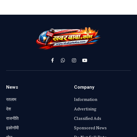
Facebook
WhatsApp
Instagram
YouTube
News
Company
रतलाम
Information
⁠देश
Advertising
राजनीति
Classified Ads
⁠इकोनॉमी
Sponsored News