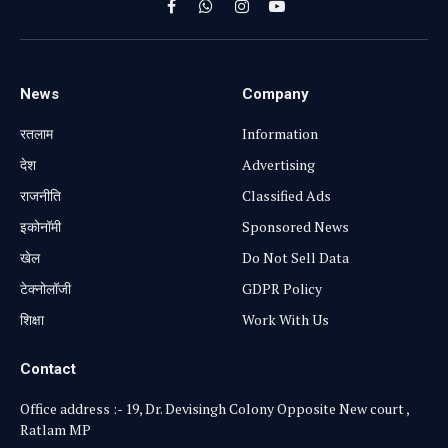
Facebook
WhatsApp
Instagram
YouTube
News
Company
रतलाम
Information
⁠देश
Advertising
राजनीति
Classified Ads
⁠इकोनॉमी
Sponsored News
खेल
Do Not Sell Data
टेक्नोलॉजी
GDPR Policy
शिक्षा
Work With Us
Contact
Office address :- 19, Dr. Devisingh Colony Opposite New court ,
Ratlam MP