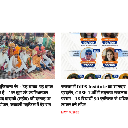
ें सूफियाना रंग : ‘यह चमक-यह दमक
रतलाम में DIPS Institute का शानदार
 से है…’ पर झूम उठे उपस्थितजन…
प्रदर्शन, CBSE 12वीं में लहराया सफलता
ैयद दादाजी (शहीद) की दरगाह पर
परचम…18 विद्यार्थी 90 प्रतिशत से अधि
जन, कव्वाली महफिल में देर रात
लाकर बने टॉपर…
MAY 19, 2026