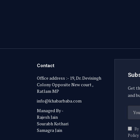
Contact
Subs
Office address :- 19, Dr. Devisingh
Colony Opposite New court ,
Get th
Ratlam MP
and bu
info@khabarbaba.com
Managed By -
Rajesh Jain
Sourabh Kothari
By 
Samagra Jain
Policy