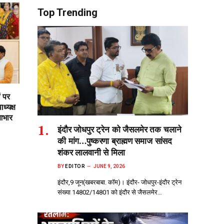
Top Trending
ं पर
ध्यक्ष
आभार
इंदौर जोधपुर ट्रेन को जैसलमेर तक चलाने
की मांग…पुष्करणा ब्राह्मण समाज सांसद
शंकर लालवानी से मिला
BY
EDITOR
JUNE 9, 2026
इंदौर,9 जून(खबरबाबा. कॉम)। इंदौर- जोधपुर-इंदौर ट्रेन
संख्या 14802/14801 को इंदौर से जैसलमेर…