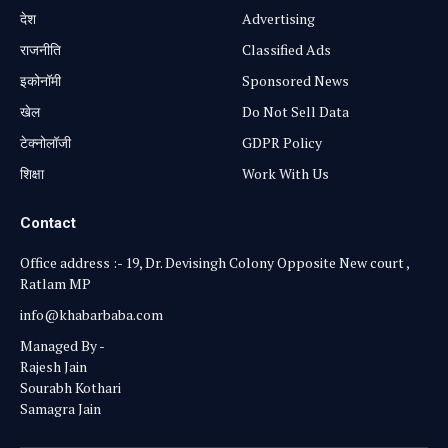
⁠देश
Advertising
राजनीति
Classified Ads
⁠इकोनॉमी
Sponsored News
खेल
Do Not Sell Data
टेक्नोलॉजी
GDPR Policy
शिक्षा
Work With Us
Contact
Office address :- 19, Dr. Devisingh Colony Opposite New court ,
Ratlam MP
info@khabarbaba.com
Managed By -
Rajesh Jain
Sourabh Kothari
Samagra Jain