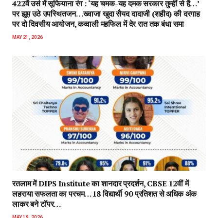
422वें उर्स में सूफियाना रंग : ‘यह चमक-यह दमक सरकार तुम्हीं से है…’
पर झूम उठे उपस्थितजन…ख्वाजा खुदा सैयद दादाजी (शहीद) की दरगाह
पर दो दिवसीय आयोजन, कव्वाली महफिल में देर रात तक बंधा समा
MAY 21, 2026
रतलाम में DIPS Institute का शानदार प्रदर्शन, CBSE 12वीं में
लहराया सफलता का परचम…18 विद्यार्थी 90 प्रतिशत से अधिक अंक
लाकर बने टॉपर…
MAY 19, 2026