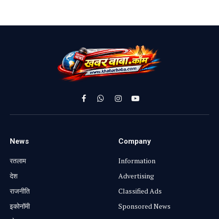
Facebook
WhatsApp
Instagram
YouTube
News
Company
रतलाम
Information
⁠देश
Advertising
राजनीति
Classified Ads
⁠इकोनॉमी
Sponsored News