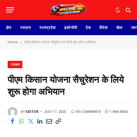
होम
रतलाम
मध्यप्रदेश
इकोनॉमी
देश
विदेश
खेल
व्या
»
Home
पीएम किसान योजना सैचुरेशन के लिये शुरू होगा अभियान
रतलाम
पीएम किसान योजना सैचुरेशन के लिये
शुरू होगा अभियान
BY
EDITOR
JULY 17, 2025
NO COMMENTS
1 MIN READ