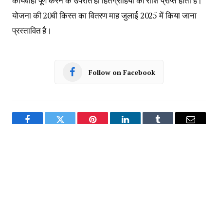
कार्यवाही पूर्ण करने के उपरांत ही हितग्राहियों को राशि प्राप्त होती है।
योजना की 20वी किस्त का वितरण माह जुलाई 2025 में किया जाना
प्रस्तावित है।
Follow on Facebook
Facebook
Twitter
Pinterest
LinkedIn
Tumblr
Email
PREVIOUS ARTICLE
NEXT ARTICLE
रतलाम:बड़ी कार्रवाई-एसपी अमित
रतलाम: रुपए डेढ़ गुणा करने का लालच
कुमार के निर्देश पर सायबर फ्रॉड में
देकर निवेशकों का रुपया हड़पने के
संलिप्त 3400 और मोबाइल नंबर्स को
मामले में कोर्ट ने कंपनी के डायरेक्टर को
रतलाम पुलिस ने करवाया ब्लॉक…अभी
सुनाई 7 साल की सजा
तक सायबर फ्रॉड से जुड़े 7900