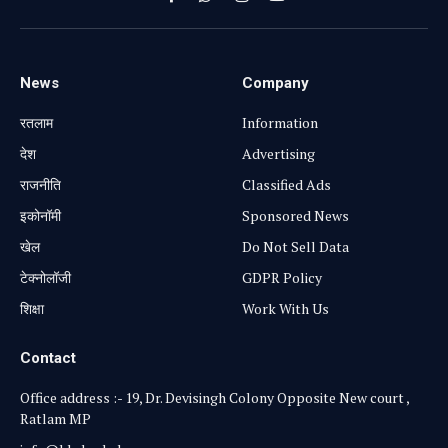
Facebook
WhatsApp
Instagram
YouTube
News
Company
रतलाम
Information
⁠देश
Advertising
राजनीति
Classified Ads
⁠इकोनॉमी
Sponsored News
खेल
Do Not Sell Data
टेक्नोलॉजी
GDPR Policy
शिक्षा
Work With Us
Contact
Office address :- 19, Dr. Devisingh Colony Opposite New court ,
Ratlam MP