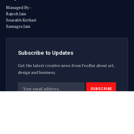
Managed By -
Rajesh Jain
Sourabh Kothari
Samagra Jain
Subscribe to Updates
Get the latest creative news from FooBar about art,
design and business.
By signing up, you agree to the our terms and our
Privacy Policy
agreement.