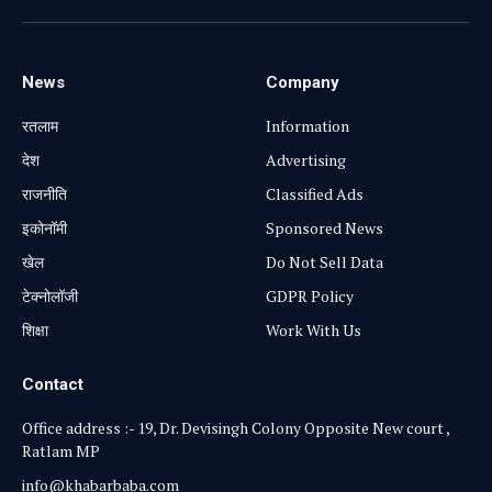
News
Company
रतलाम
Information
⁠देश
Advertising
राजनीति
Classified Ads
⁠इकोनॉमी
Sponsored News
खेल
Do Not Sell Data
टेक्नोलॉजी
GDPR Policy
शिक्षा
Work With Us
Contact
Office address :- 19, Dr. Devisingh Colony Opposite New court ,
Ratlam MP
info@khabarbaba.com