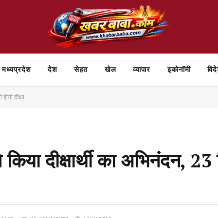
मध्यप्रदेश
देश
सेहत
खेल
व्यापार
⁠इकोनॉमी
विद
 होगी दीक्षा
े किया दीक्षार्थी का अभिनंदन, 23