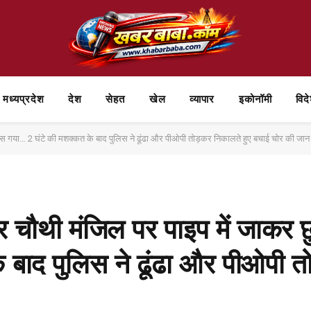
मध्यप्रदेश
देश
सेहत
खेल
व्यापार
⁠इकोनॉमी
विद
फंस गया… 2 घंटे की मशक्कत के बाद पुलिस ने ढूंढा और पीओपी तोड़कर निकालते हुए बचाई चोर की जान
ोर चौथी मंजिल पर पाइप में जाकर
 बाद पुलिस ने ढूंढा और पीओपी त