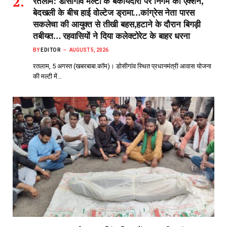
रतलाम: डोसीगांव मल्टी के बकायदारों पर निगम का एक्शन,
बेदखली के बीच हाई वोल्टेज ड्रामा…कांग्रेस नेता पारस
सकलेचा की आयुक्त से तीखी बहस,हटाने के दौरान बिगड़ी
तबीयत… रहवासियों ने दिया कलेक्टोरेट के बाहर धरना
BY
EDITOR
AUGUST 5, 2026
रतलाम, 5 अगस्त (खबरबाबा.कॉम)। डोसीगांव स्थित प्रधानमंत्री आवास योजना
की मल्टी में…