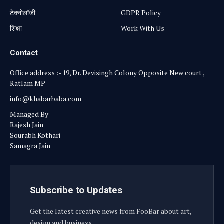
टेक्नोलॉजी
GDPR Policy
शिक्षा
Work With Us
Contact
Office address :- 19, Dr. Devisingh Colony Opposite New court ,
Ratlam MP
info@khabarbaba.com
Managed By -
Rajesh Jain
Sourabh Kothari
Samagra Jain
Subscribe to Updates
Get the latest creative news from FooBar about art,
design and business.