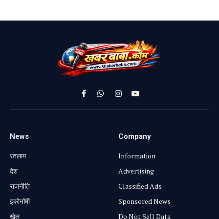
Facebook
WhatsApp
Instagram
YouTube
News
Company
रतलाम
Information
⁠देश
Advertising
राजनीति
Classified Ads
⁠इकोनॉमी
Sponsored News
खेल
Do Not Sell Data